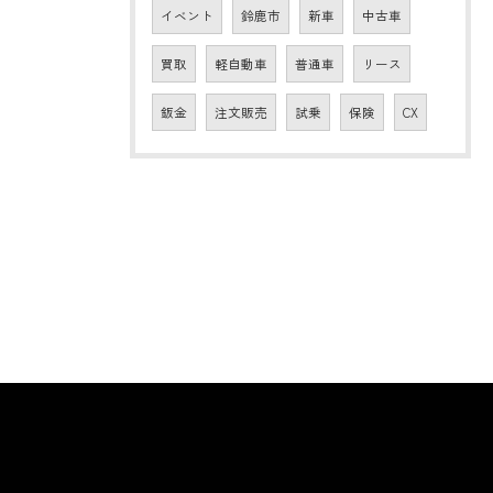
イベント
鈴鹿市
新車
中古車
買取
軽自動車
普通車
リース
鈑金
注文販売
試乗
保険
CX