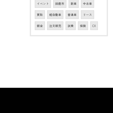
イベント
鈴鹿市
新車
中古車
買取
軽自動車
普通車
リース
鈑金
注文販売
試乗
保険
CX