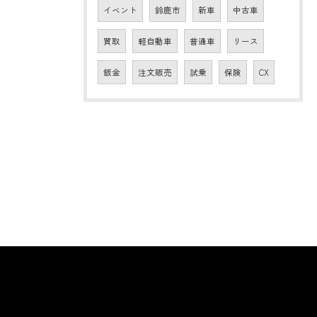
イベント
鈴鹿市
新車
中古車
買取
軽自動車
普通車
リース
鈑金
注文販売
試乗
保険
CX