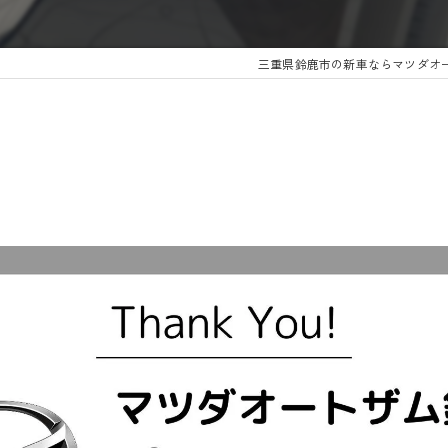
三重県鈴鹿市の新車ならマツダオ
。