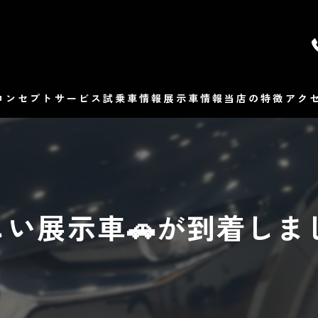
コンセプト
サービス
試乗車情報
展示車情報
当店の特徴
アク
マツダ
よ
販売
しい展示車🚗が到着しま
修理
整備
車検
保険