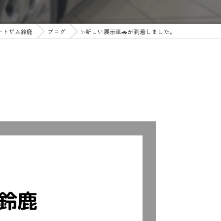
ートザム鈴鹿
ブログ
✨新しい展示車🚗が到着しました。