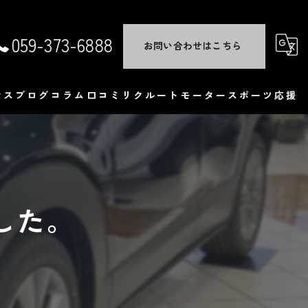
059-373-6888
お問い合わせはこちら
セス
ブログ
コラム
口コミ
リクルート
モータースポーツ応援
くある質問
した。