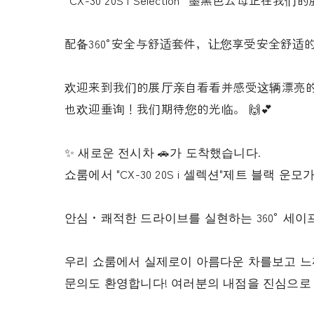
配备360°安全与舒适套件，让您享受安全舒适的驾
欢迎来到我们的展厅亲自看看并感受这辆漂亮
也欢迎垂询！我们期待您的光临。 🙌💕
✨ 새로운 전시차 🚗가 도착했습니다.
쇼룸에서 "CX-30 20S i 셀렉션"제트 블랙 
안심・쾌적한 드라이브를 실현하는 360° 세이프
우리 쇼룸에서 실제로이 아름다운 차를보고 느
문의도 환영합니다! 여러분의 내점을 진심으로 기