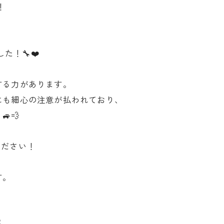
！
た！🔧❤️
する力があります。
にも細心の注意が払われており、
💨
ください！
す。
