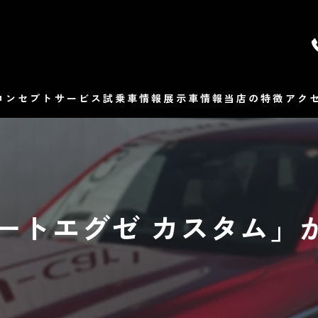
コンセプト
サービス
試乗車情報
展示車情報
当店の特徴
アク
マツダ
よ
販売
 オートエグゼ カスタム
修理
整備
車検
保険