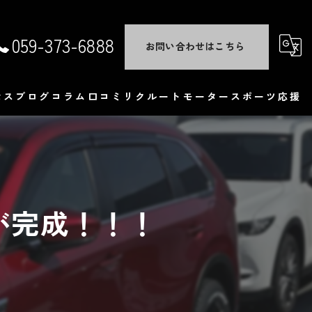
059-373-6888
お問い合わせはこちら
セス
ブログ
コラム
口コミ
リクルート
モータースポーツ応援
くある質問
」が完成！！！