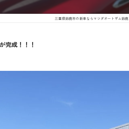
三重県鈴鹿市の新車ならマツダオートザム鈴鹿
」が完成！！！