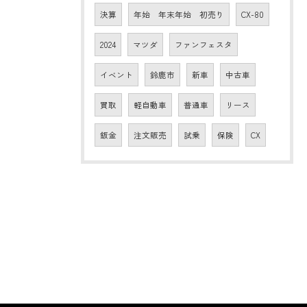
決算
年始 年末年始 初売り
CX-80
2024
マツダ
ファンフェスタ
イベント
鈴鹿市
新車
中古車
買取
軽自動車
普通車
リース
鈑金
注文販売
試乗
保険
CX