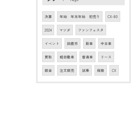
決算
年始 年末年始 初売り
CX-80
2024
マツダ
ファンフェスタ
イベント
鈴鹿市
新車
中古車
買取
軽自動車
普通車
リース
鈑金
注文販売
試乗
保険
CX