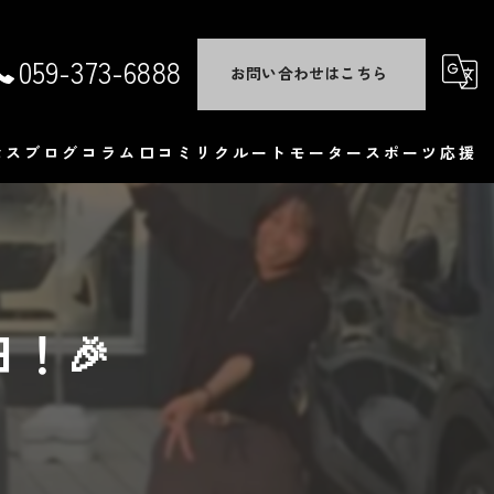
059-373-6888
お問い合わせはこちら
セス
ブログ
コラム
口コミ
リクルート
モータースポーツ応援
くある質問
！🎉