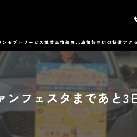
コンセプト
サービス
試乗車情報
展示車情報
当店の特徴
アク
マツダ
よ
販売
ファンフェスタまであと3日
修理
整備
車検
保険