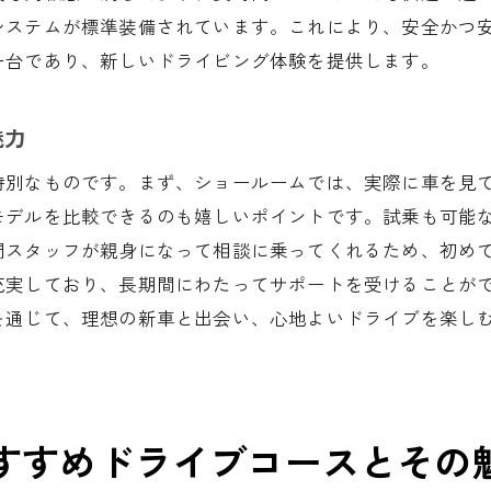
購入者が選んだマツダの人気モデル
システムが標準装備されています。これにより、安全かつ
一台であり、新しいドライビング体験を提供します。
マツダオートザム鈴鹿でのサービス体験談
新車購入後の三重県での生活の変化
魅力
長年の愛用者が語るマツダの信頼性
新車を手に入れて三重県の名所を巡る楽しさとは
特別なものです。まず、ショールームでは、実際に車を見
新車で訪れるべき三重県の自然遺産
モデルを比較できるのも嬉しいポイントです。試乗も可能
門スタッフが親身になって相談に乗ってくれるため、初め
家族で楽しむ週末のドライブプラン
充実しており、長期間にわたってサポートを受けることが
マツダ車で体験する四季折々の三重県
を通じて、理想の新車と出会い、心地よいドライブを楽し
新車と共に作る思い出のドライブ
三重県のイベントとドライブの組み合わせ
新車がもたらす自由な旅の魅力
マツダ新車が三重県のドライブを変える理由
すすめドライブコースとその
マツダ新車のエコ性能がもたらす環境への配慮