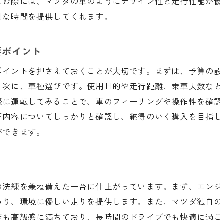
しむ際には、マツダの車のようにデザイン性と走行性能が
新車購入の際の注意点とアドバイス
別な時間を提供してくれます。
マツダオートザム鈴鹿でのサポート体制
ローンと購入プランの選び方
要ポイント
三重県と新車、マツダで始める快適なドライブライフ
ポイントを押さえておくことが大切です。まずは、予算の
マツダ新車と始める三重県での新生活
。次に、車種選びです。使用目的や走行距離、乗車人数な
快適なドライブを支えるマツダの先進技術
際に運転してみることで、車のフィーリングや操作性を確
三重県の日常を豊かにする新車の活用法
証内容についてしっかりと確認し、納得のいく購入を目指
マツダ車で感じる運転の喜びとその理由
ができます。
長期的な視点での新車購入メリット
三重県のドライブライフを彩るアクセサリー
理想の新車購入、三重県での体験談と成功秘話
の洗練を兼ね備えた一台に仕上がっています。まず、エン
ユーザーが語るマツダ新車購入の決め手
わり、環境に優しい走りを提供します。また、マツダ独自
三重県での納車体験とその感動
装も高級感に満ちており、長時間のドライブでも快適に過