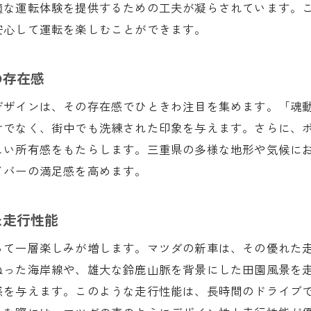
ドライブ中に立ち寄りたい三重県のグルメスポット
適な運転体験を提供するための工夫が凝らされています。
安全で楽しいドライブを実現する新車の機能
安心して運転を楽しむことができます。
マツダ新車で叶える三重県の観光スポット巡り
の存在感
マツダ新車で訪れるべき隠れた名所
三重県の歴史を感じるドライブコース
デザインは、その存在感でひときわ注目を集めます。「魂
観光地間の移動を快適にするマツダ車
けでなく、街中でも洗練された印象を与えます。さらに、
しい所有感をもたらします。三重県の多様な地形や気候に
マツダ新車の優れた燃費性能と長距離ドライブ
イバーの満足感を高めます。
家族で楽しむ三重県の観光ドライブ
季節ごとのおすすめ観光スポットとその魅力
た走行性能
新車購入を成功させるための三重県での重要ポイント
三重県での新車選びに必要な知識
って一層楽しみが増します。マツダの新車は、その優れた
ねった海岸線や、雄大な鈴鹿山脈を背景にした田園風景を
試乗で確認すべきポイントとその方法
感を与えます。このような走行性能は、長時間のドライブ
購入前にチェックしたいマツダ車の特典