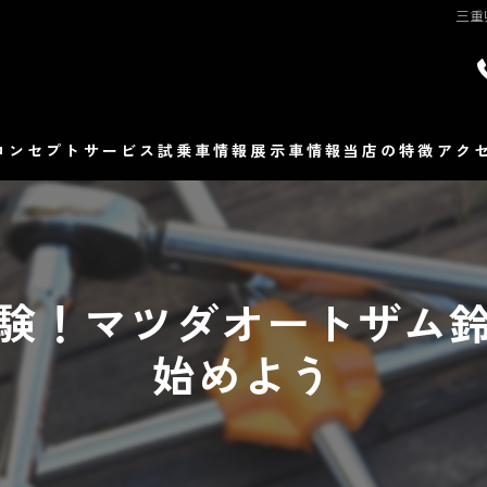
三重
コンセプト
サービス
試乗車情報
展示車情報
当店の特徴
アク
マツダ
よ
販売
験！マツダオートザム
修理
始めよう
整備
車検
保険