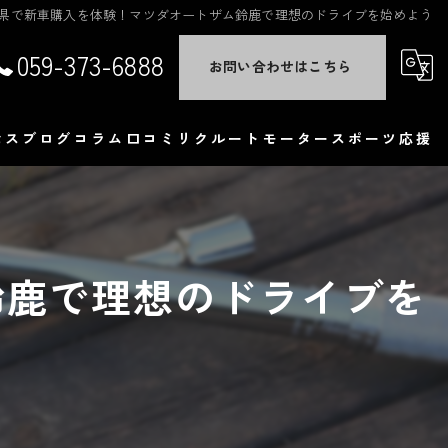
県で新車購入を体験！マツダオートザム鈴鹿で理想のドライブを始めよう
059-373-6888
お問い合わせはこちら
セス
ブログ
コラム
口コミ
リクルート
モータースポーツ応援
くある質問
鈴鹿で理想のドライブを