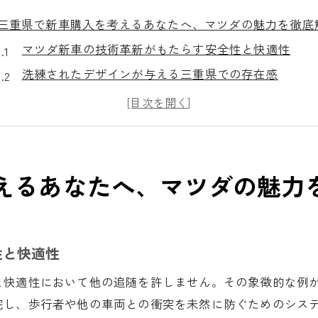
三重県で新車購入を考えるあなたへ、マツダの魅力を徹底
マツダ新車の技術革新がもたらす安全性と快適性
洗練されたデザインが与える三重県での存在感
三重県の風景に溶け込むマツダの優れた走行性能
マツダ車購入の際に知っておくべき重要ポイント
最新のマツダ新車モデルとその特徴
マツダオートザム鈴鹿での購入体験の魅力
えるあなたへ、マツダの魅力
新車で巡る三重県のおすすめドライブコースとその魅力
伊勢神宮までの快適ドライブルート紹介
熊野古道へのアクセスとおすすめルート
性と快適性
絶景スポットを巡る三重県ドライブガイド
適性において他の追随を許しません。その象徴的な例が、マツ
マツダ車で巡る三重県の自然と歴史
完し、歩行者や他の車両との衝突を未然に防ぐためのシス