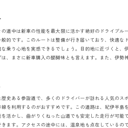
運転体験を高めるインテリアの魅力
新車のテクノロジーが提供する安全性
介
三重県の多様な地形に対応する走行性能
その道中は新車の性能を最大限に活かす絶好のドライブル
ドライブをより楽しくするマツダの音響システム
一般的です。このルートは整備が行き届いており、快適な
マツダ車が提供する安心のアフターサポート
適な乗り心地を実感できるでしょう。目的地に近づくと、
ブは、まさに新車購入の醍醐味とも言えます。また、伊勢
。
ト
た歴史ある参詣道で、多くのドライバーが訪れる人気のス
号線を利用するのがおすすめです。この道路は、紀伊半島
能を活かし、曲がりくねった山道でも安定した走行が可能
できます。アクセスの途中には、温泉地も点在しているの