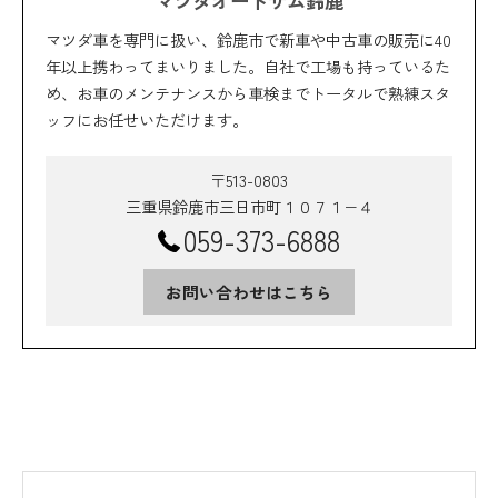
マツダオートザム鈴鹿
マツダ車を専門に扱い、鈴鹿市で新車や中古車の販売に40
年以上携わってまいりました。自社で工場も持っているた
め、お車のメンテナンスから車検までトータルで熟練スタ
ッフにお任せいただけます。
〒513-0803
三重県鈴鹿市三日市町１０７１−４
059-373-6888
お問い合わせはこちら