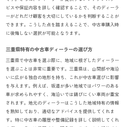
気候条件を考慮した車の保護対策
ビスや保証内容を詳しく確認することで、そのディーラ
快適なドライブを実現する気候対応策
ーがどれだけ顧客を大切にしているかを判断することが
三重県の気象データを活かした車選び
できます。こうした点を踏まえることで、中古車購入時
気候による影響を最小限にするための選び
に後悔しない選択が可能となります。
方
成功する中古車購入への流れ：三重県での具体
三重県特有の中古車ディーラーの選び方
的ステップ
三重県で中古車を選ぶ際に、地域に根ざしたディーラー
購入プロセスの全体像を理解する
を選ぶことは非常に重要です。三重県は、山間部や海沿
ステップ毎に必要な事前準備とは
いに広がる独自の地形を持ち、これが中古車選びに影響
を与えます。例えば、坂道が多い地域ではパワーのある
交渉を成功させるためのポイント
車が求められやすく、海沿いでは錆びにくい車両が重宝
購入後のフォローアップ方法
されます。地元のディーラーはこうした地域特有の情報
安心して購入するための事前確認
を熟知しており、適切なアドバイスを提供してくれま
購入の流れをスムーズにするためのポイン
す。特に中古車の履歴や整備記録を詳しく説明してくれ
ト