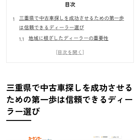
目次
三重県で中古車探しを成功させるための第一歩
は信頼できるディーラー選び
地域に根ざしたディーラーの重要性
ディーラーの信頼性を見極めるポイント
三重県特有の中古車ディーラーの選び方
ディーラー選びで失敗しないためのチェッ
クリスト
三重県で中古車探しを成功させる
信頼できるディーラーの特徴と見分け方
ための第一歩は信頼できるディー
長期的なサポートが期待できるディーラー
ラー選び
を選ぶ理由
中古車選びで失敗しないための車両履歴とメン
テナンス記録の確認方法