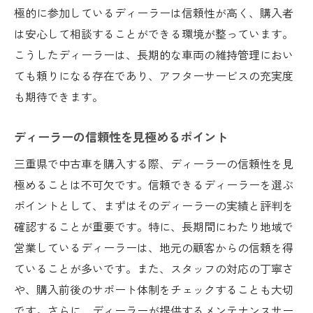
試乗時の注意点と確認すべきポイント
極的に参加しているディーラーは信頼性が高く、購入者
は安心して相談することができる環境が整っています。
エンジン状態の見極め方と試乗の目的
こうしたディーラーは、長期的な車両の維持管理におい
三重県特有の道路状況に適した車種を選ぶ秘訣
ても頼りになる存在であり、アフターサービスの充実度
三重県の道路環境に合う車種とは
も期待できます。
地形と気候を考慮した車種選びのポイント
道路状況に合わせた車の性能評価方法
ディーラーの信頼性を見極めるポイント
地域特性を活かした最適な車種の選び方
三重県で中古車を購入する際、ディーラーの信頼性を見
路面状況に適応するタイヤの選び方
極めることは不可欠です。信頼できるディーラーを選ぶ
三重県のドライブに適した車種の特徴
ポイントとして、まずはそのディーラーの実績と評判を
中古車購入時に押さえておくべき三重県の気候
確認することが重要です。特に、長期間にわたり地域で
に合う車選び
営業しているディーラーは、地元の顧客からの信頼を得
ていることが多いです。また、スタッフの対応の丁寧さ
三重県の気候に適した車の特徴
や、購入前後のサポート体制をチェックすることも大切
季節ごとの気候変化に対応する車選び
です。さらに、ディーラーが提供するメンテナンスサー