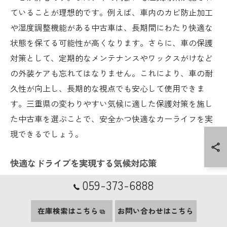
ていることが理想的です。例えば、車内のカビ防止加工
や湿度調整機能がある中古車は、長期間にわたり快適な
状態を保てる可能性が高くなります。さらに、車の保護
対策として、定期的なメンテナンスやワックスがけなど
の外装ケアも忘れてはなりません。これにより、車の耐
久性が向上し、長期的な視点でも安心して使用できま
す。三重県の変わりやすい気候に適した保護対策を施し
た中古車を選ぶことで、安全かつ快適なカーライフを実
現できるでしょう。
快適なドライブを実現する気候対応策
059-373-6888
三重県独特の気候に対応した快適なドライブを実現する
ためには、いくつかの重要なポイントを押さえておくこ
在庫検索はこちら
お問い合わせはこちら
とが必要です。まず、エアコンや空気清浄機能は必須の