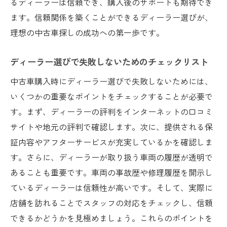
るディーラーは信頼でき、購入後のサポートも期待でき
中古車の信頼性を高めるために知っておきたい
ます。信頼関係を築くことができるディーラー選びが、
ディーラー選びのコツ
理想の中古車探しの成功への第一歩です。
信頼できるディーラーの選び方
ディーラーの評判を確認する方法
ディーラー選びで失敗しないためのチェックリスト
長期的な関係を築けるディーラーの見極め
中古車購入時にディーラー選びで失敗しないためには、
方
いくつかの重要なポイントをチェックすることが必要で
アフターサービスの充実度を確認する
す。まず、ディーラーの評判をインターネットの口コミ
サイトや地元の評判で確認します。次に、提供される保
ディーラーとのコミュニケーションの重要
証内容やアフターサービスが充実しているかを確認しま
性
す。さらに、ディーラーが取り扱う車両の履歴が透明で
選び方のポイントとチェックリスト
あることも重要です。車両の事故歴や修理履歴を開示し
理想の中古車に出会うために知っておきたい三
ているディーラーは信頼性が高いです。そして、実際に
重県の特性とは
店舗を訪れることでスタッフの対応をチェックし、信頼
地域に適した車選びのための情報収集
できるかどうかを見極めましょう。これらのポイントを