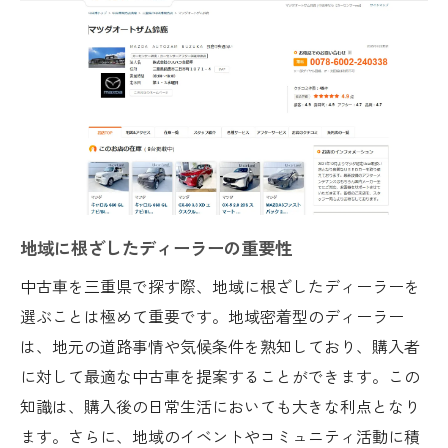
車両履歴が示す重要な情報とは
メンテナンス記録の正しい確認手段
過去の使用状況から見る中古車選びのポイ
ント
信頼できる履歴を持つ車両の選び方
メンテナンス記録が保証する安心感
履歴と記録によるリスク回避の方法
試乗で見極めるエンジンの状態と自分に合った
地域に根ざしたディーラーの重要性
乗り心地のポイント
中古車を三重県で探す際、地域に根ざしたディーラーを
エンジン性能を試乗で確認する方法
選ぶことは極めて重要です。地域密着型のディーラー
乗り心地の重要性とチェックポイント
は、地元の道路事情や気候条件を熟知しており、購入者
試乗時に押さえるべきエンジンの音や振動
に対して最適な中古車を提案することができます。この
自分に合った乗り心地を見つけるための試
知識は、購入後の日常生活においても大きな利点となり
乗方法
ます。さらに、地域のイベントやコミュニティ活動に積