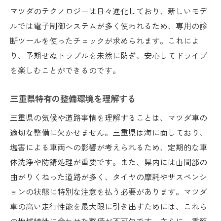
マツダのテクノロジーは日々進化しており、新しいモデ
三重県の気候に対応したマツダ車の整備戦略
ルでは電子制御システムが多く使われるため、専用の診
冬季の整備ポイントと安全対策
断ツールを使ったチェックが求められます。これによ
夏季に注意すべきエンジンの過熱防止法
り、予期せぬトラブルを未然に防ぎ、安心してドライブ
雨季に備えた排水系統の点検方法
を楽しむことができるのです。
季節ごとのエアコン機能の確認
気象変動への対応策と整備
三重県特有の整備環境を理解する
地域特有の湿度対策とその実践
三重県の気候や道路事情を理解することは、マツダ車の
マツダ車の寿命を延ばすための三重県でのメン
適切な整備に欠かせません。三重県は海に面しており、
テナンス術
塩害による車両への影響が考えられるため、定期的な車
長持ちさせるためのエンジンオイル選び
体洗浄や防錆処理が重要です。また、県内には山間部の
曲がりくねった道路が多く、タイヤの摩耗やサスペンシ
バッテリー寿命を延ばすためのメンテナン
ョンの状態に特別な注意を払う必要があります。マツダ
ス方法
車の高い走行性能を最大限に引き出すためには、これら
車体を錆びから守るテクニック