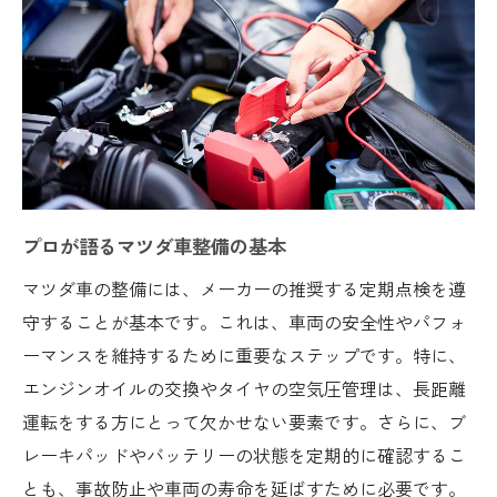
エンジン性能を最大限に引き出す整備術
燃費向上のための具体的な整備アプローチ
三重県での長距離ドライブに備えた整備ポ
イント
地域特有の汚れや腐食対策
プロが教える三重県でのマツダ車メンテナンス
の重要性
プロが語るマツダ車整備の基本
メンテナンスがマツダ車の寿命に与える影
マツダ車の整備には、メーカーの推奨する定期点検を遵
響
守することが基本です。これは、車両の安全性やパフォ
定期的なプロの点検のメリット
ーマンスを維持するために重要なステップです。特に、
三重県でのメンテナンス頻度の目安
エンジンオイルの交換やタイヤの空気圧管理は、長距離
信頼できる整備工場の選び方
運転をする方にとって欠かせない要素です。さらに、ブ
メンテナンス履歴を残すことの重要性
レーキパッドやバッテリーの状態を定期的に確認するこ
プロのアドバイスを活用する方法
とも、事故防止や車両の寿命を延ばすために必要です。