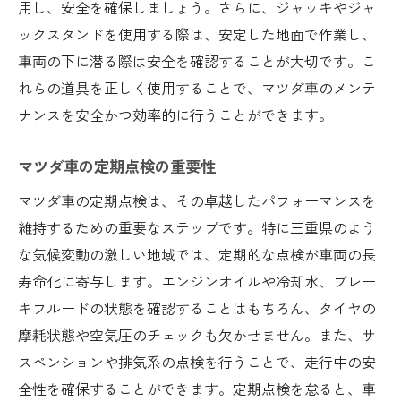
用し、安全を確保しましょう。さらに、ジャッキやジャ
都市部の渋滞に対応する整備対策
ックスタンドを使用する際は、安定した地面で作業し、
道路状況に応じたサスペンション調整法
車両の下に潜る際は安全を確認することが大切です。こ
れらの道具を正しく使用することで、マツダ車のメンテ
路面状態に合わせたブレーキシステムの点
ナンスを安全かつ効率的に行うことができます。
検
地域特有のトラブル事例と対策
マツダ車の定期点検の重要性
地元の道路環境を活かした整備テクニック
マツダ車の定期点検は、その卓越したパフォーマンスを
あなたのマツダ車を守る三重県での定期メンテ
維持するための重要なステップです。特に三重県のよう
ナンスの秘訣
な気候変動の激しい地域では、定期的な点検が車両の長
定期メンテナンスで得られる安心感
寿命化に寄与します。エンジンオイルや冷却水、ブレー
地元の気候に合わせた点検スケジュール
キフルードの状態を確認することはもちろん、タイヤの
コストを抑えた効果的なメンテナンス法
摩耗状態や空気圧のチェックも欠かせません。また、サ
トラブルを未然に防ぐ早期点検の重要性
スペンションや排気系の点検を行うことで、走行中の安
メンテナンス費用を抑えるための工夫
全性を確保することができます。定期点検を怠ると、車