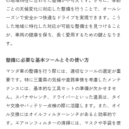
の地域特性に合わせた整備が不可欠です。さらに、季節
適正なタイミングでのパーツ交換
ごとの天候変化に対応した整備を行うことで、オールシ
運転習慣が車の寿命に与える影響
ーズンで安全かつ快適なドライブを実現できます。こう
三重県での長寿命を実現する整備計画
した地域に特化した対応が可能な整備士を見つけること
プロのアドバイスで実現するマツダ車の最適な
が、車両の健康を保ち、長く愛用するための鍵となりま
状態維持
す。
専門家が推奨する日常のメンテナンス習慣
整備に必要な基本ツールとその使い方
異音や振動の早期発見の方法
プロによる定期的な車両診断の重要性
マツダ車の整備を行う際には、適切なツールの選定が重
要です。特に三重県の気候や道路事情を考慮したメンテ
効果的な燃費管理とその実践
ナンスには、基本的な工具セットの準備が欠かせませ
最新技術を活用した整備のメリット
ん。スパナやレンチ、ドライバーといった道具は、タイ
プロのアドバイスを受ける際のポイント
ヤ交換やバッテリー点検の際に活躍します。また、オイ
三重県での道路事情を考慮したマツダ車の整備
ル交換にはオイルフィルターレンチがあると効率的で
法
す。エアコンフィルターの清掃には、マスクや手袋を使
山間部での走行に適した整備ポイント