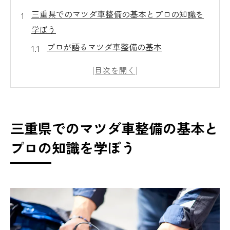
三重県でのマツダ車整備の基本とプロの知識を
学ぼう
プロが語るマツダ車整備の基本
三重県特有の整備環境を理解する
整備に必要な基本ツールとその使い方
マツダ車の定期点検の重要性
三重県におけるマツダ車整備の具体的な事
三重県でのマツダ車整備の基本と
例
プロの知識を学ぼう
プロフェッショナルが推奨する整備方法
マツダ車の性能を引き出すための三重県特有の
整備ポイント
三重県の気候に適したメンテナンス方法
地域の道路状況に対応するタイヤ選び