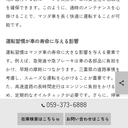
を確保できます。このように、適時のメンテナンスを心
掛けることで、マツダ車を長く快適に運転することが可
能です。
運転習慣が車の寿命に与える影響
運転習慣はマツダ車の寿命に大きな影響を与える要素で
す。例えば、急発進や急ブレーキは車の各部品に負担を
かけ、早期の摩耗につながります。三重県の道路事情を
考慮し、スムーズな運転を心がけることが重要です。ま
た、高速道路の長時間走行はエンジンに負担をかけるた
め、定期的なオイルチェックが必要です。さらに、停車
059-373-6888
中のアイドリングを控えることも、エンジンの寿命を延
ばすために効果的です。こうした運転習慣を取り入れる
在庫検索はこちら
お問い合わせはこちら
ことで、マツダ車のパフォーマンスを長く維持し、安心