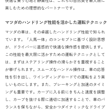
快適な乗り心地と静粛性は、これらの自然美を最大限に
地域イベントとマツダのコラボレーション
楽しむための理想的なパートナーです。
事例
三重県の歴史的建造物とマツダのデザイン
マツダのハンドリング性能を活かした運転テクニック
美学
マツダの車は、その卓越したハンドリング性能で知られ
地元の人々との交流を促進するマツダの取
ています。「人馬一体」のコンセプトに基づく設計思想
り組み
が、ドライバーに直感的で快適な操作感を提供します。
文化体験を満喫するためのマツダ車の選び
この性能を最大限に活かすための運転テクニックとして
方
は、まずはステアリング操作の滑らかさを重視すること
三重県の文化を学ぶためのおすすめスポッ
が挙げられます。スムーズなハンドル操作は、車の応答
ト
性を引き出し、ワインディングロードでの運転をより楽
マツダ車で巡る三重県の隠れた魅力スポット発
しいものにします。また、ブレーキングと加速のタイミ
見
ングも重要です。カーブに入る前にきちんと速度を調整
知られざる絶景スポットとマツダの道案内
し、カーブを抜ける際に適切に加速することで、車のバ
機能
ランスを保ちながら、安全かつダイナミックなドライブ