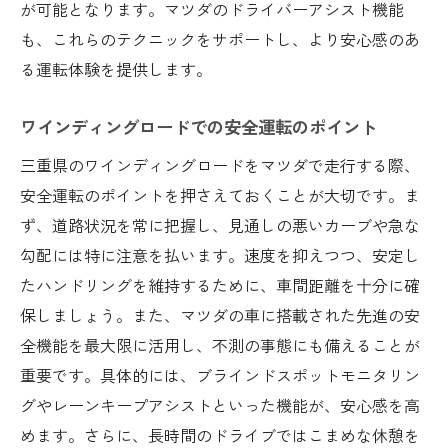
地元の人しか知らないグルメの名店
が可能となります。マツダのドライバーアシスト機能
自然の中でリフレッシュできる隠れた癒し
も、これらのテクニックをサポートし、より安心感のあ
の場所
る運転体験を提供します。
歴史的な建物とマツダ車の相性の良さ
ワインディングロードでの安全運転のポイント
マツダ車で行く穴場観光地の楽しみ方
三重県のワインディングロードをマツダで走行する際、
地元の人との交流で知るマツダの良さ
安全運転のポイントを押さえておくことが大切です。ま
マツダと共に三重県の特産品を巡る味覚の旅
ず、道路状況を常に把握し、見通しの悪いカーブや急な
三重県の特産品を知るための訪問スポット
勾配には特に注意を払います。速度を抑えつつ、安定し
マツダ車のトランクスペースを活用したお
たハンドリングを維持するために、車間距離を十分に確
土産選び
保しましょう。また、マツダの車に搭載された先進の安
地元の農産物とマツダの持続可能性
全機能を最大限に活用し、不測の事態にも備えることが
各地の特産品を楽しむためのドライブルー
重要です。具体的には、ブラインドスポットモニタリン
ト
グやレーンキープアシストといった機能が、安心感を高
マツダ車での快適な食べ歩き体験
めます。さらに、長時間のドライブではこまめな休憩を