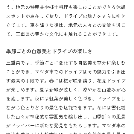
う。地元の特産品や郷土料理も楽しむことができる休憩
マツダ車が導く熊野古道の歴史と自然への旅
スポットが点在しており、ドライブの魅力をさらに引き
熊野古道の歴史背景とマツダ車の役割
立てます。車を降りた後は、地元の人々との交流を通じ
自然保護エリアを巡る際のエコドライブ
て、三重県の豊かな文化にも触れることができます。
熊野古道のハイキングとドライブの組み合
わせ
季節ごとの自然美とドライブの楽しさ
マツダ車でのアクセスが便利な観光スポッ
三重県では、季節ごとに変化する自然美を存分に楽しむ
ト
ことができ、マツダ車でのドライブはその魅力を引き出
熊野古道での伝統文化と現代技術の融合
す最高の手段です。春には桜が咲き誇り、花見ドライブ
旅の思い出を残すためのフォトジェニック
が楽しめます。夏は新緑が眩しく、涼やかな山並みが心
ポイント
を癒します。秋には紅葉が美しく色づき、ドライブをし
地域の文化とマツダの融合、三重県の旅を満喫
ながら色とりどりの景色を堪能できます。冬には雪化粧
する方法
した山々が神秘的な雰囲気を醸し出し、四季折々の風景
マツダ車で巡る三重県の伝統工芸体験
がドライバーに新たな発見をもたらします。マツダ車の