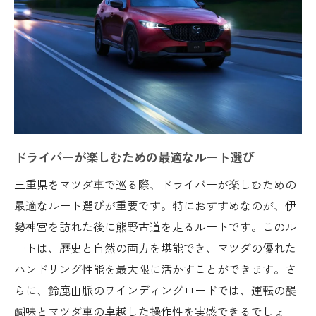
鈴鹿山脈の見どころとフォトスポット
マツダのドライブモードで楽しむ山岳地帯
絶景ドライブを快適に過ごすための準備
季節ごとの鈴鹿山脈の魅力の楽しみ方
マツダ車でのオフロード体験と注意点
鈴鹿山脈を巡る際のおすすめ休憩スポット
マツダの快適性で楽しむ伊勢神宮訪問の旅
ドライバーが楽しむための最適なルート選び
伊勢神宮周辺の観光スポットとアクセス
三重県をマツダ車で巡る際、ドライバーが楽しむための
マツダ車での参拝時の便利な駐車場情報
最適なルート選びが重要です。特におすすめなのが、伊
歴史を感じる伊勢神宮とマツダの革新性
勢神宮を訪れた後に熊野古道を走るルートです。このル
参拝後に訪れたい三重県のおすすめグルメ
ートは、歴史と自然の両方を堪能でき、マツダの優れた
マツダのインフォテインメントを活用した
ハンドリング性能を最大限に活かすことができます。さ
情報収集
らに、鈴鹿山脈のワインディングロードでは、運転の醍
伊勢神宮訪問時のドライブマナーと注意点
醐味とマツダ車の卓越した操作性を実感できるでしょ