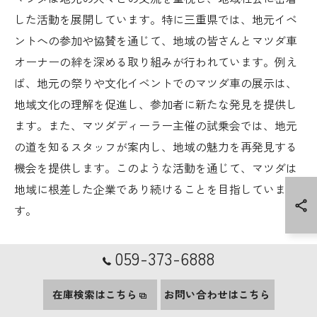
した活動を展開しています。特に三重県では、地元イベ
ントへの参加や協賛を通じて、地域の皆さんとマツダ車
オーナーの絆を深める取り組みが行われています。例え
ば、地元の祭りや文化イベントでのマツダ車の展示は、
地域文化の理解を促進し、参加者に新たな発見を提供し
ます。また、マツダディーラー主催の試乗会では、地元
の道を知るスタッフが案内し、地域の魅力を再発見する
機会を提供します。このような活動を通じて、マツダは
地域に根差した企業であり続けることを目指していま
す。
文化体験を満喫するためのマツダ車の選び方
059-373-6888
三重県で文化体験を満喫するには、マツダ車の選び方が
在庫検索はこちら
お問い合わせはこちら
重要です。マツダの車は、その優れた走行性能とデザイ