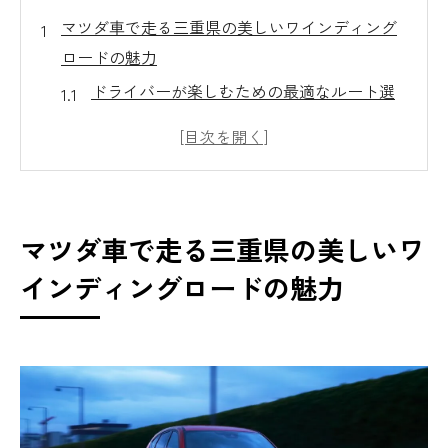
マツダ車で走る三重県の美しいワインディング
ロードの魅力
ドライバーが楽しむための最適なルート選
び
季節ごとの自然美とドライブの楽しさ
マツダのハンドリング性能を活かした運転
テクニック
マツダ車で走る三重県の美しいワ
ワインディングロードでの安全運転のポイ
インディングロードの魅力
ント
自然との一体感を味わうためのドライブコ
ース
マツダ車での快適な長距離ドライブの秘訣
マツダで巡る鈴鹿山脈の絶景とドライブ体験