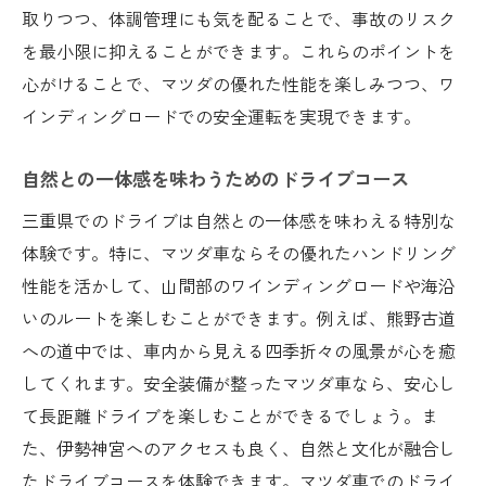
取りつつ、体調管理にも気を配ることで、事故のリスク
地域の味を楽しむための飲食店の選び方
を最小限に抑えることができます。これらのポイントを
マツダの安全性能で安心して楽しむ三重県の観
心がけることで、マツダの優れた性能を楽しみつつ、ワ
光地
インディングロードでの安全運転を実現できます。
観光地を安全に巡るためのマツダの最新技
術
自然との一体感を味わうためのドライブコース
マツダ車でのドライブ時の安全運転ガイド
三重県でのドライブは自然との一体感を味わえる特別な
交通量の多いエリアでの安全確保のポイン
体験です。特に、マツダ車ならその優れたハンドリング
ト
性能を活かして、山間部のワインディングロードや海沿
安心して観光するためのマツダのセキュリ
いのルートを楽しむことができます。例えば、熊野古道
ティ機能
への道中では、車内から見える四季折々の風景が心を癒
観光地での駐車時に役立つマツダの機能
してくれます。安全装備が整ったマツダ車なら、安心し
三重県の観光地を巡る際の安全確認事項
て長距離ドライブを楽しむことができるでしょう。ま
た、伊勢神宮へのアクセスも良く、自然と文化が融合し
たドライブコースを体験できます。マツダ車でのドライ