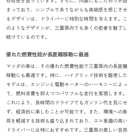
存在感を放っています。さらに、内装にもこだわりが詰
信頼できるディーラーの見極め方
まっており、シンプルでありながらも高級感を感じさせ
アフターサービスの重要性
るデザインは、ドライバーに特別な時間を与えます。こ
のようなデザインが、三重県内でも多くの若者を魅了し
購入前に確認すべきチェックポイント
続けているのです。
試乗体験で得られる実感
地域に根差したディーラーの良さ
優れた燃費性能が長距離移動に最適
購入後のメンテナンスプランの充実
マツダの車は、その優れた燃費性能で三重県内の長距離
三重県におけるマツダ車の優れた燃費性能が支
移動にも最適です。特に、ハイブリッド技術を駆使した
持される理由
モデルは、エンジンと電動モーターのハーモニーによっ
燃費性能で選ぶマツダの魅力
て、燃料消費を抑えつつパワフルな走行を実現します。
環境への配慮と経済性の両立
これにより、長時間のドライブでもガソリン代を気にせ
新技術がもたらす燃費向上
ず、経済的に楽しむことが可能です。また、環境への負
コスト削減と長距離ドライブの安心感
荷を軽減する技術も盛り込まれており、エコ意識の高い
ドライバーには特におすすめです。三重県の美しい自然
燃費性能を活かしたドライブ体験