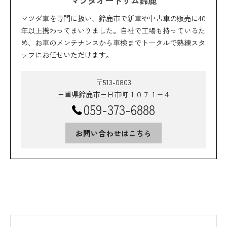
マツダオートザム鈴鹿
マツダ車を専門に扱い、鈴鹿市で新車や中古車の販売に40
年以上携わってまいりました。自社で工場も持っているた
め、お車のメンテナンスから車検までトータルで熟練スタ
ッフにお任せいただけます。
〒513-0803
三重県鈴鹿市三日市町１０７１−４
059-373-6888
お問い合わせはこちら