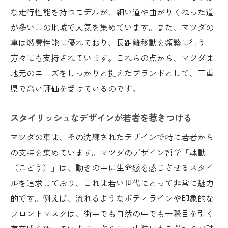
デザインとパフォーマンスの両立
な走行性能を持つモデルが、細い道や曲がりくねった道
安全性能の向上とその意義
が多いこの地域で人気を集めています。また、マツダの
市場をリードするマツダの未来展望
車は燃費性能に優れており、長距離移動を頻繁に行う
技術革新の裏にある開発ストーリー
方々にも支持されています。これらの点から、マツダは
実際に体験された方々の声
地元のニーズをしっかりと捉えたブランドとして、三重
三重県でマツダが若者に支持される理由
県で高い評価を受けているのです。
若者を惹きつけるデザインと機能
スタイリッシュなデザインが若者を惹きつける
ライフスタイルに合わせた車選び
マツダの車は、その洗練されたデザインで特に若者から
若者向けのマーケティング戦略
の支持を集めています。マツダのデザイン哲学「魂動
購入の手軽さとディーラーのサポート
（こどう）」は、動きの中に生命感を感じさせるスタイ
最新技術を搭載したエンターテイメント性
ルを追求しており、これは若い世代にとって非常に魅力
口コミが生む信頼と広がり
的です。例えば、流れるようなボディラインや印象的な
三重県でのマツダ購入のポイント信頼できるデ
フロントマスクは、街中でも自然の中でも一際目を引く
ィーラーの選び方