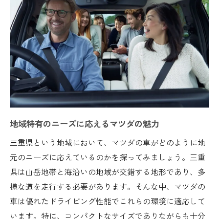
購入後のアフターサービスの充実
世代を超えたマツダの魅力
ディーラーの親身な対応とアドバイス
三重県で注目のマツダモデルその魅力を解説
最新モデルの特徴とその魅力
各モデルの利点と選び方
燃費性能と環境への貢献
デザインに込められたマツダの哲学
地域特有のニーズに応えるマツダの魅力
安全性へのこだわりと技術革新
三重県という地域において、マツダの車がどのように地
購入者の声から見るモデルの評価
元のニーズに応えているのかを探ってみましょう。三重
県は山岳地帯と海沿いの地域が交錯する地形であり、多
三重県で選ばれるマツダの秘密最先端技術とデ
様な道を走行する必要があります。そんな中、マツダの
ザイン
車は優れたドライビング性能でこれらの環境に適応して
マツダの技術革新が生む新しい価値
います。特に、コンパクトなサイズでありながらも十分