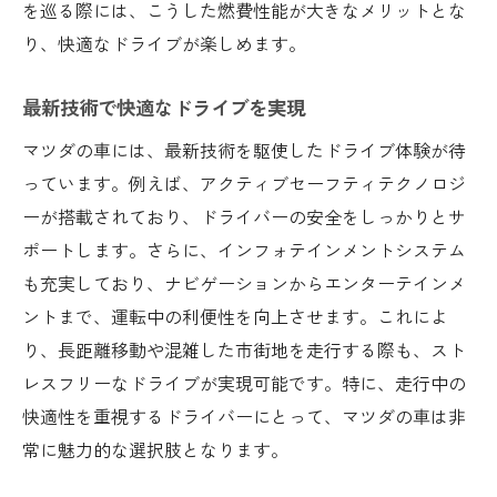
を巡る際には、こうした燃費性能が大きなメリットとな
他社と比較した際の優位性
り、快適なドライブが楽しめます。
三重県でのマツダ売れ筋モデルとは？その背景
に迫る
最新技術で快適なドライブを実現
売れ筋モデルの特徴と人気の理由
マツダの車には、最新技術を駆使したドライブ体験が待
モデル選びで見落とせないポイント
っています。例えば、アクティブセーフティテクノロジ
地域での評価と販売実績
ーが搭載されており、ドライバーの安全をしっかりとサ
消費者が求める機能と特徴
ポートします。さらに、インフォテインメントシステム
モデル別の満足度と期待
も充実しており、ナビゲーションからエンターテインメ
背景にあるマーケットの動向
ントまで、運転中の利便性を向上させます。これによ
り、長距離移動や混雑した市街地を走行する際も、スト
レスフリーなドライブが実現可能です。特に、走行中の
快適性を重視するドライバーにとって、マツダの車は非
常に魅力的な選択肢となります。