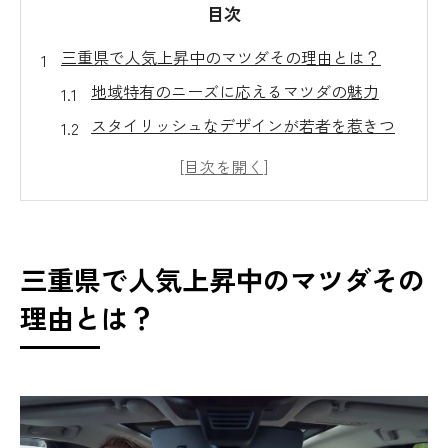
目次
三重県で人気上昇中のマツダその理由とは？
地域特有のニーズに応えるマツダの魅力
スタイリッシュなデザインが若者を惹きつ
ける
優れた燃費性能が長距離移動に最適
最新技術で快適なドライブを実現
三重県内ディーラーの信頼性が後押し
三重県で人気上昇中のマツダその
マツダの持つブランド力とその背景
理由とは？
マツダが三重県で支持を集める理由を探る
消費者が選ぶ理由：技術とデザイン
地域に密着した車種ラインアップ
三重県特有の道路事情への適応