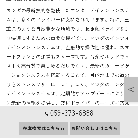
マツダの最新技術を駆使したエンターテイメントシステ
ムは、多くのドライバーに支持されています。特に、三
重県のような自然豊かな地域では、長距離ドライブをよ
り快適にするための重要な機能です。マツダのインフォ
テインメントシステムは、直感的な操作性に優れ、スマ
ートフォンとの連携もスムーズです。音楽やポッドキャ
ストを高音質で楽しめるだけでなく、最新のカーナビゲ
ーションシステムを搭載することで、目的地までの道の
りをストレスフリーにします。また、マツダのエンター
テイメントシステムは、定期的なアップデートにより常
に最新の情報を提供し、常にドライバーのニーズに応え
059-373-6888
続けています。これによって、ドライブそのものが新た
な楽しみとなり、家族や友人との時間が一層豊かなもの
在庫検索はこちら
お問い合わせはこちら
になります。