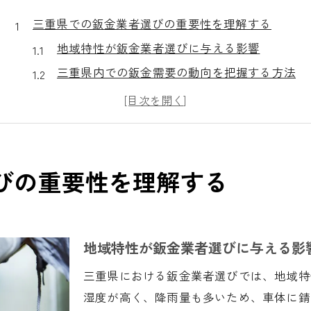
三重県での鈑金業者選びの重要性を理解する
地域特性が鈑金業者選びに与える影響
三重県内での鈑金需要の動向を把握する方法
信頼性の高い地元業者を選ぶ理由
エコカー需要に対応した業者選びのポイント
天候や地形が鈑金に与える影響
地元イベントが業者選びに与える影響
びの重要性を理解する
信頼できる鈑金業者の見つけ方と評価ポイント
口コミを活用した業者選びの基本
評価ポイントとしての技術力と実績
地域特性が鈑金業者選びに与える影
顧客満足度を重視した選び方
三重県における鈑金業者選びでは、地域特
サービス内容の透明性を確認する方法
湿度が高く、降雨量も多いため、車体に錆