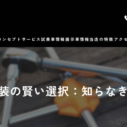
コンセプト
サービス
試乗車情報
展示車情報
当店の特徴
アク
マツダ
よ
販売
装の賢い選択：知らな
修理
整備
車検
保険