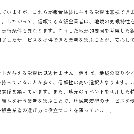
修理後の対応に関するQ&A
れていますが、これらが鈑金塗装に与える影響は無視でき
塗装の耐久性についてのよくある質問
す。したがって、信頼できる鈑金業者は、地域の気候特性
保証期間に関するFAQ
る走行条件も異なります。こうした地形的要因を考慮した
支払い方法や条件についての質問集
根ざしたサービスを提供できる業者を選ぶことが、安心し
地元で評判の良い鈑金業者の選び方
実績から見た信頼性の判断基準
口コミサイトを活用した業者調査
ントが与える影響は見逃せません。例えば、地域の祭りや
プロとしての対応力を評価する
を持っていることが多く、信頼性の高い選択となります。
地域密着型のサービスを探すコツ
頼関係を築いています。また、地元のイベントを利用した
顧客対応の良さを確信する方法
り組みを行う業者を選ぶことで、地域密着型のサービスを
い鈑金業者の選び方に役立つことを願っています。
施工後のサポート体制を確認する
鈑金塗装で満足度を高めるための秘訣
事前の詳細な説明を受ける重要性