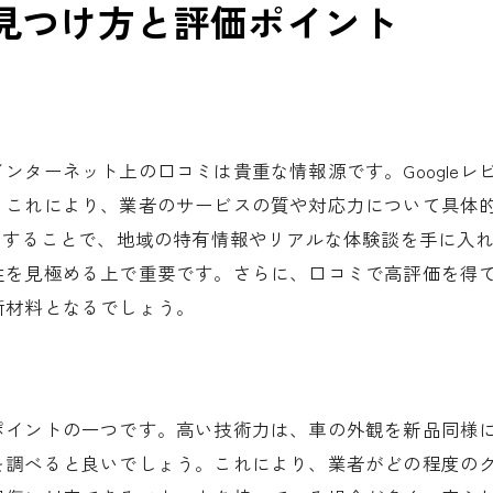
見つけ方と評価ポイント
施工中の進捗確認の方法
完成後のチェックポイント
施工結果に対するフィードバックの伝え方
長期間の満足度を保つためのメンテナンス
ンターネット上の口コミは貴重な情報源です。Google
サービスの質を左右する細かな配慮
。これにより、業者のサービスの質や対応力について具体
用することで、地域の特有情報やリアルな体験談を手に入
性を見極める上で重要です。さらに、口コミで高評価を得
断材料となるでしょう。
ポイントの一つです。高い技術力は、車の外観を新品同様
を調べると良いでしょう。これにより、業者がどの程度の