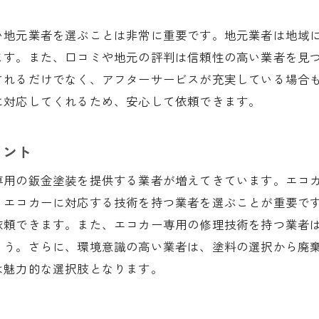
保証内容の比較方法
業者の専門性と対応力を比較
い地元業者を選ぶことは非常に重要です。地元業者は地域
ます。また、口コミや地元の評判は信頼性の高い業者を見
見積もりの透明性を評価する
されるだけでなく、アフターサービスが充実している場合
三重県でおすすめの鈑金塗装業者一覧
に対応してくれるため、安心して依頼できます。
地域で高評価の業者を探すコツ
業者選びの際のチェックリスト
イント
地元住民からの評判を重視する
専用の鈑金塗装を提供する業者が増えてきています。エコ
地域特有のサービスを提供する業者
、エコカーに対応する技術を持つ業者を選ぶことが重要で
実績と信頼性を兼ね備えた業者
依頼できます。また、エコカー専用の修理技術を持つ業者
アフターケアが充実した業者の選び方
ょう。さらに、環境意識の高い業者は、塗料の選択から廃
鈑金サービスを選ぶ際のFAQに基づくガイド
は魅力的な選択肢となります。
よくある質問から学ぶ業者選びのポイント
見積もりに関するよくある疑問とその解答