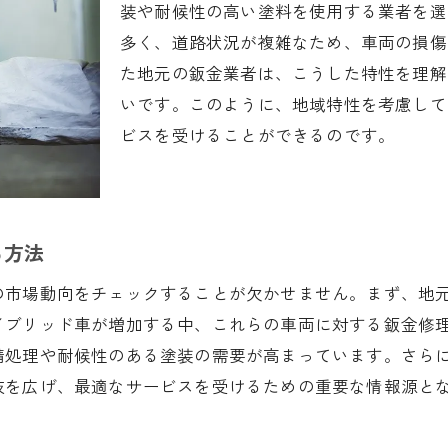
実際の施工事例をチェックする
装や耐候性の高い塗料を使用する業者を選
アフターサービスの充実度を評価する
多く、道路状況が複雑なため、車両の損傷
た地元の鈑金業者は、こうした特性を理解
鈑金見積もりで注意すべきポイントとは
いです。このように、地域特性を考慮して
見積もり取得の際に確認すべき情報
ビスを受けることができるのです。
複数業者から見積もりを取る利点
修理箇所の明確な伝え方
隠れた費用を防ぐための質問集
る方法
見積もり内容の比較方法
不明点を解消するためのコミュニケーション
の市場動向をチェックすることが欠かせません。まず、地
見積もりの比較で失敗しないためのコツ
イブリッド車が増加する中、これらの車両に対する鈑金修
錆処理や耐候性のある塗装の需要が高まっています。さら
価格以外の比較ポイント
肢を広げ、最適なサービスを受けるための重要な情報源と
サービス内容の違いを理解する
施工期間の違いに注意