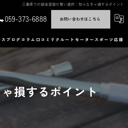
三重県での鈑金塗装の賢い選択：知らなきゃ損するポイント
059-373-6888
お問い合わせはこちら
セス
ブログ
コラム
口コミ
リクルート
モータースポーツ応援
くある質問
きゃ損するポイント