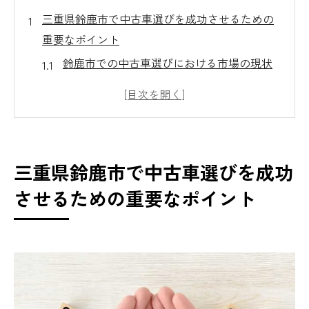
三重県鈴鹿市で中古車選びを成功させるための
重要なポイント
鈴鹿市での中古車選びにおける市場の現状
地域特有の人気車種を知るには
中古車の価格相場と購入タイミング
信頼できる中古車販売店の選び方
購入前にチェックすべき車の状態
三重県鈴鹿市で中古車選びを成功
ローンや支払い方法の比較
させるための重要なポイント
中古車購入で地域特有の魅力を活かす方法
鈴鹿市ならではの中古車選びの魅力
地域のイベントや文化を活かした車の楽し
み方
中古車と地域のライフスタイルの調和