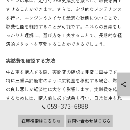
ザインの車は、走行時の空気抵抗を減らし、燃費を向上
させることができます。さらに、定期的なメンテナンス
を行い、エンジンやタイヤを最適な状態に保つことで、
燃費性能を維持することが可能です。これらの要素をし
っかりと理解し、選び方を工夫することで、長期的な経
済的メリットを享受することができるでしょう。
実燃費を確認する方法
中古車を購入する際、実燃費の確認は非常に重要です。
特に三重県鈴鹿市のように広範囲を移動する場合、燃費
の良し悪しが経済性に大きく影響します。実燃費を確認
するためには、購入前に必ず試乗を行い、日常使用を想
059-373-6888
定した走行条件で燃費を計測しましょう。また、ネット
のレビューサイトやオーナーの口コミ情報も有用です。
在庫検索はこちら
お問い合わせはこちら
こうした情報を活用することで、購入後の満足度を高め