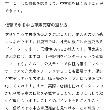
す。こうした情報を踏まえて、中古車を賢く選ぶことが
地域密着型のアフターサービス
できます。
地域のライフスタイルに合わせた中古車選びの
ヒント
信頼できる中古車販売店の選び方
家族連れに最適な中古車の選び方
信頼できる中古車販売店を選ぶことは、購入後の安心感
アウトドア愛好者向けの車種選び
につながります。鈴鹿市では、地元に根ざした歴史ある
通勤に便利なコンパクトカーの選び方
ディーラーが多く、信頼性の高さが魅力です。販売店を
趣味に合わせた車内カスタムのアイデア
選ぶ際には、まず口コミや評判をインターネットで確認
ペットと快適に過ごせる車種
しましょう。さらに、公式サイトで保証内容やアフター
ライフスタイルに合わせた車選びのポイン
サービスの充実度をチェックすることも重要です。保証
ト
が充実している店舗は、購入後のトラブルにも迅速に対
応してくれます。また、実際に店舗を訪れてスタッフの
対応や展示車の状態を確認することで、より安心して取
引が進められます。これらのポイントを押さえること
で、信頼できる中古車販売店を見つけることが可能で