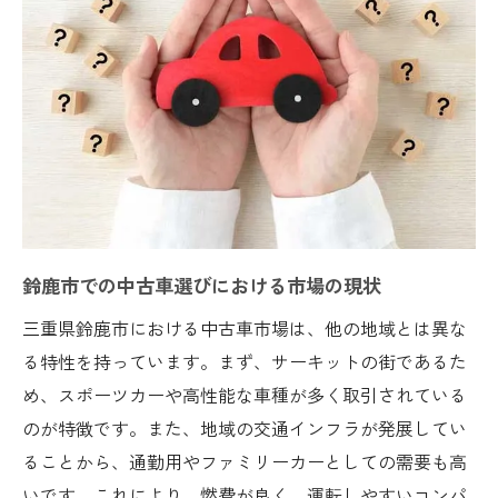
地域密着のサービスを活用する方法
中古車を通じた地域貢献のアイデア
中古車購入を通じて地元経済を支える
鈴鹿市での中古車選びにおける道路状況の考慮
点
鈴鹿市の道路事情と適した車種
高速道路利用時の注意点
山間部や海沿いの走行に適した車
鈴鹿市での中古車選びにおける市場の現状
都市部と郊外での使用に適した車種
三重県鈴鹿市における中古車市場は、他の地域とは異な
季節ごとの道路環境と車選び
る特性を持っています。まず、サーキットの街であるた
交通渋滞を避けるための車選びのコツ
め、スポーツカーや高性能な車種が多く取引されている
気候を考慮した鈴鹿市での中古車種選びのコツ
のが特徴です。また、地域の交通インフラが発展してい
ることから、通勤用やファミリーカーとしての需要も高
鈴鹿市の気候に適した車の特徴
いです。これにより、燃費が良く、運転しやすいコンパ