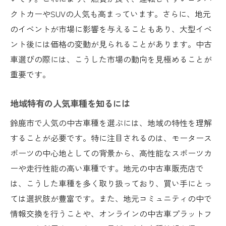
雨天時に強い車種とは
クトカーやSUVの人気も高まっています。さらに、地元
冬の寒さに対応した車選び
のイベントが市場に影響を与えることもあり、大型イベ
夏の暑さを快適に乗り切る車種
ント後には価格の変動が見られることがあります。中古
四季折々の気候に合わせた車選び
車選びの際には、こうした市場の動向を見極めることが
エアコン性能の高い車を選ぶポイント
重要です。
燃費性能を重視した中古車購入の秘訣
地域特有の人気車種を知るには
燃費が良い中古車を選ぶ際のチェックポイ
ント
鈴鹿市で人気の中古車種を選ぶには、地域の特性を理解
ハイブリッドカーとガソリン車の比較
することが必要です。特に注目されるのは、モータース
ポーツの中心地としての背景から、高性能なスポーツカ
経済的な走行を実現するための車種
ーや走行性能の高い車種です。地元の中古車販売店で
燃費性能を左右する要素を知る
は、こうした車種を多く取り扱っており、買い手にとっ
実燃費を確認する方法
ては選択肢が豊富です。また、地元コミュニティの中で
エコカー減税を活用した賢い購入方法
情報交換を行うことや、オンラインの中古車プラットフ
サーキットの街鈴鹿市で人気の中古車種はこれ