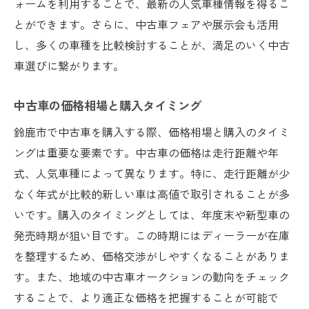
ォームを利用することで、最新の人気車種情報を得るこ
だ
とができます。さらに、中古車フェアや展示会も活用
スポーツカーの中古市場を探る
し、多くの車種を比較検討することが、満足のいく中古
鈴鹿サーキットでの人気車種ランキング
車選びに繋がります。
地元で愛されるクラシックカー
中古車の価格相場と購入タイミング
中古車で体感するモータースポーツの魅力
鈴鹿市で中古車を購入する際、価格相場と購入のタイミ
スポーツカー選びで注意すべきポイント
ングは重要な要素です。中古車の価格は走行距離や年
鈴鹿市ならではのカスタムカー事情
式、人気車種によって異なります。特に、走行距離が少
中古車選びで知っておくべき鈴鹿市特有の利点
なく年式が比較的新しい車は高値で取引されることが多
鈴鹿市での中古車市場の強み
いです。購入のタイミングとしては、年度末や新型車の
地元でのメンテナンスサービスの充実度
発売時期が狙い目です。この時期にはディーラーが在庫
地域特有の中古車保証制度
を整理するため、価格交渉がしやすくなることがありま
鈴鹿市での中古車購入のメリット
す。また、地域の中古車オークションの動向をチェック
することで、より適正な価格を把握することが可能で
地元ディーラーのサポートを活用する