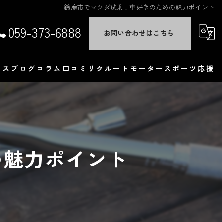
鈴鹿市でマツダ試乗！車好きのための魅力ポイント
059-373-6888
お問い合わせはこちら
セス
ブログ
コラム
口コミ
リクルート
モータースポーツ応援
くある質問
の魅力ポイント