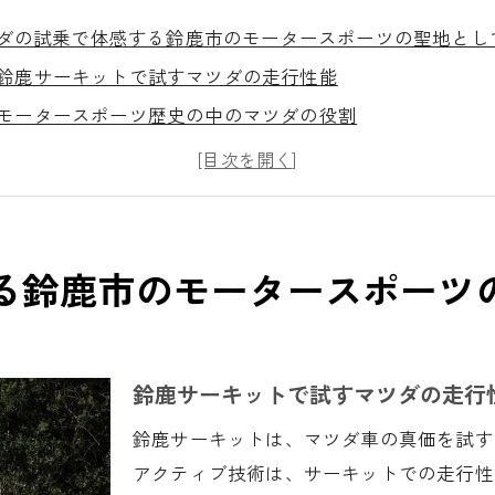
ダの試乗で体感する鈴鹿市のモータースポーツの聖地とし
鈴鹿サーキットで試すマツダの走行性能
モータースポーツ歴史の中のマツダの役割
試乗で感じる鈴鹿市の特別な雰囲気
地域コミュニティとのつながりを深める
マツダ車で巡る鈴鹿のおすすめドライブコース
試乗後に訪れるべき自動車博物館
る鈴鹿市のモータースポーツ
市でのマツダ試乗が提供する革新的なデザインと技術力
マツダのデザインフィロソフィーを理解する
最新技術を試乗で体感する
鈴鹿サーキットで試すマツダの走行
エコ性能とパフォーマンスのバランス
鈴鹿サーキットは、マツダ車の真価を試す
安全技術の進化を知る
アクティブ技術は、サーキットでの走行性