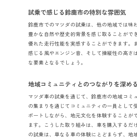
試乗で感じる鈴鹿市の特別な雰囲気
鈴鹿市でのマツダの試乗は、他の地域では味
豊かな自然や歴史的背景を感じ取ることがで
新車
優れた走行性能を実感することができます。
感じる風やエンジン音、そして操縦性の高さ
な要素となるでしょう。
地域コミュニティとのつながりを深め
マツダ車の試乗を通じて、鈴鹿市の地域コミ
の集まりを通じてコミュニティの一員として
鈴鹿
ポートしながら、地元文化を体験することが
ます。こうした取り組みは、車を購入するだ
の試乗は、単なる車の体験にとどまらず、地