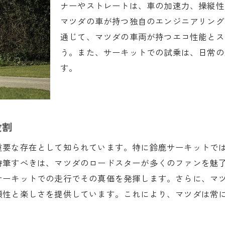
試乗で実感するインテリアの快適さ
ナーやストレートは、車の加速力、操縦性
マツダ試乗での注目ポイントを解説
マツダの車が持つ独自のエンジニアリング
通じて、マツダの車両が持つエコ性能とス
ダ試乗で鈴鹿市の特別な魅力を再発見しよう！
う。また、サーキットでの試乗は、日常の
試乗がもたらす地域の魅力
す。
地元の食とマツダ試乗の組み合わせ
試乗前後に訪れたい鈴鹿市の観光スポット
試乗参加者の声を集めて
役割
マツダと鈴鹿市のコラボイベント情報
試乗体験を記録する方法
重要な存在として知られています。特に鈴鹿サーキットで
きのための鈴鹿市マツダ試乗の驚きと感動ポイント
特筆すべきは、マツダのロードスターが多くのファンを魅
サーキットでの走行でその真価を発揮します。さらに、マ
マツダ試乗で感じた加速力の感動
頼性と楽しさを提供しています。これにより、マツダは常
新しい技術を手に取る喜び
試乗で体感するリアルな運転フィーリング