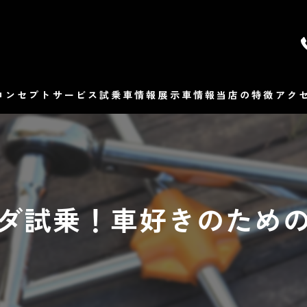
コンセプト
サービス
試乗車情報
展示車情報
当店の特徴
アク
マツダ
よ
販売
ダ試乗！車好きのため
修理
整備
車検
保険