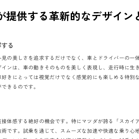
新車選びの決め手となる要素
が提供する革新的なデザイン
試乗会での実践的なアドバイス
試乗後のアフターサポート情報
マツダのモデル比較と選び方
解する
試乗で感じる将来のカーライフ
外見の美しさを追求するだけでなく、車とドライバーの一
ザインは、車の動きそのものを美しく表現し、走行時に生
車好きにとっては視覚だけでなく感覚的にも楽しめる特別
ができるのです。
直接体感する絶好の機会です。特にマツダが誇る「スカイ
技術です。試乗を通じて、スムーズな加速や快適な乗り心