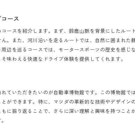
試乗会でのコミュニティ形成
地元とのつながりを深める
ブコース
試乗後のフォロワーシッププログラム
めコースを紹介します。まず、鈴鹿山脈を背景にしたルー
試乗が促すライフスタイルの変化
せん。また、河川沿いを走るルートでは、自然に囲まれた
ダの技術革新を鈴鹿市で実感する方法とは？
ト周辺を巡るコースでは、モータースポーツの歴史を感じ
こそ味わえる快適なドライブ体験を提供してくれます。
最新技術を体感できる試乗コース
革新の裏にあるマツダの哲学
試乗で知るエコドライブの未来
技術革新を支えるエンジニアの声
訪れていただきたいのが自動車博物館です。この博物館で
試乗後に得られる技術レポート
ことができます。特に、マツダの革新的な技術やデザイン
ともに振り返ることで、さらに深い理解と興味を持つこと
技術革新イベントの参加方法
す。
市のマツダ試乗で知る新車選びの新たな視点
試乗を通じて得る選択肢の豊富さ