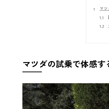
マツ
マツダの試乗で体感す
鈴鹿