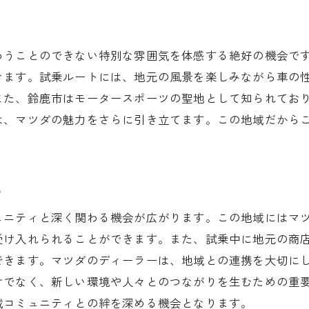
試乗会で出会った車好き仲間
試乗イベントでチェックすべき仕様
わうことのできない特別な雰囲気を体感する絶好の機会で
マツダの未来を感じる瞬間
きます。試乗ルートには、地元の風景を楽しみながら車の
購入検討者必見！鈴鹿市でのマツダ試乗がもたらす情報
また、鈴鹿市はモータースポーツの聖地として知られてお
購入前に知っておくべき試乗のポイント
は、マツダの魅力をさらに引き立てます。この地域だから
試乗で確認すべき重要仕様
価格交渉に役立つ情報収集法
試乗後の購入手続きの流れ
る
試乗で気づく長期的な維持費の比較
ュニティと深く関わる機会が広がります。この地域にはマ
鈴鹿市での試乗特典を活用する方法
受け入れられることができます。また、試乗中に地元の商
市でマツダ試乗を通じて得る貴重な体験とは
できます。マツダのディーラーは、地域との連携を大切に
試乗がもたらす新たな気づき
けでなく、新しい環境や人々とのつながりを生むための重
地域イベントとの連動体験
域コミュニティとの絆を深める機会となります。