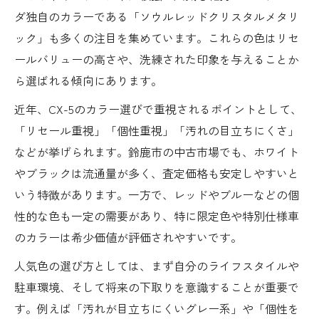
ダ独自のカラーである「ソウルレッドクリスタルメタリ
グレーメタリック系CX-5の評価を紹介
ック」も多くの注目を集めています。これらの色はリセ
使いやすさで選ぶCX-5カラー事情
ールバリューの高さや、洗練された印象を与えることか
CX-5の使い勝手と色選び実体験から紹介
ら選ばれる傾向にあります。
家族利用で選ばれるCX-5カラーの傾向
近年、CX-5のカラー選びで重視されるポイントとして、
通勤にも馴染むCX-5カラーのポイント
「リセール重視」「個性重視」「汚れの目立ちにくさ」
傷や汚れが目立ちにくいCX-5色の選択
などが挙げられます。鈴鹿市の中古市場でも、ホワイト
CX-5レトロ感あるカラーの人気理由
やブラックは流通量が多く、査定価格も安定しやすいと
三重県鈴鹿市でCX-5最適色を選ぶ方法
いう特徴があります。一方で、レッドやブルーなどの個
性的な色も一定の需要があり、特に限定色や特別仕様車
中古CX-5三重県で流通する色の傾向とは
のカラーは希少価値が評価されやすいです。
鈴鹿市で人気のCX-5カラー選びのポイント
人気色の選び方としては、まず自分のライフスタイルや
地元で高評価なCX-5色の特徴と選び方
駐車環境、そして将来の下取りを意識することが重要で
三重県の中古市場で有利なCX-5色とは
す。例えば「汚れが目立ちにくいグレー系」や「個性を
長く乗れるCX-5最適色の見極め方紹介