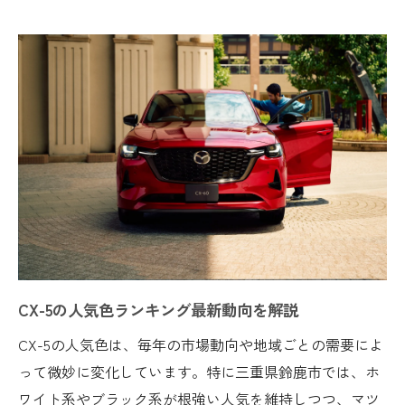
家族や通勤で満足度が高いCX-5色の特徴
中古CX-5選びで重視すべきカラー事情
リセールバリューを意識した色の選択法
リセールに強いCX-5の色はどれか
CX-5リセールバリュー高い色の特徴とは
中古CX-5で損しない人気色の選び方
査定額に差が出るCX-5色の傾向を分析
リセール重視ならどのCX-5カラーが有利
ネクステージでも評価される色ランキング
白系と黒系CX-5カラーの魅力を分析
CX-5の人気色ランキング最新動向を解説
CX-5白系カラーが選ばれる理由を解説
黒系CX-5の高級感と人気の秘密とは
CX-5の人気色は、毎年の市場動向や地域ごとの需要によ
って微妙に変化しています。特に三重県鈴鹿市では、ホ
CX-5ホワイトとブラックどちらが得か
ワイト系やブラック系が根強い人気を維持しつつ、マツ
白黒以外のCX-5個性派カラーとの比較