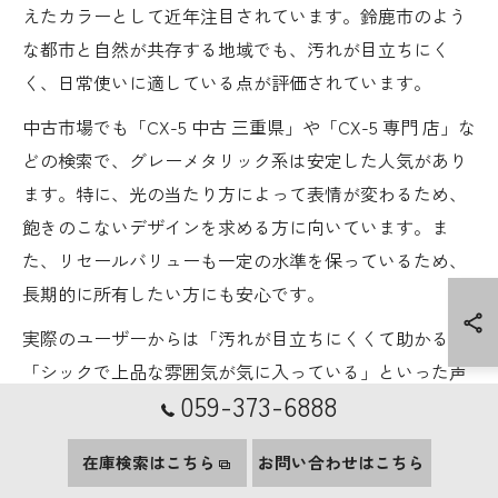
えたカラーとして近年注目されています。鈴鹿市のよう
な都市と自然が共存する地域でも、汚れが目立ちにく
く、日常使いに適している点が評価されています。
中古市場でも「CX-5 中古 三重県」や「CX-5 専門 店」な
どの検索で、グレーメタリック系は安定した人気があり
ます。特に、光の当たり方によって表情が変わるため、
飽きのこないデザインを求める方に向いています。ま
た、リセールバリューも一定の水準を保っているため、
長期的に所有したい方にも安心です。
実際のユーザーからは「汚れが目立ちにくくて助かる」
「シックで上品な雰囲気が気に入っている」といった声
059-373-6888
が多く、幅広い年齢層に支持されています。特にメンテ
ナンスの手間を減らしたい方や、落ち着いたデザインを
在庫検索はこちら
お問い合わせはこちら
好む方にはおすすめのカラーです。