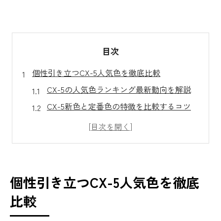
目次
個性引き立つCX-5人気色を徹底比較
CX-5の人気色ランキング最新動向を解説
CX-5新色と定番色の特徴を比較するコツ
CX-5の専門店で注目されるおすすめカラー
中古市場で評価されるCX-5人気色の傾向
旧型CX-5もかっこいいと評判の色選び
CX-5購入時に後悔しない色選びのコツ
個性引き立つCX-5人気色を徹底
CX-5購入で失敗しない人気色の選び方
比較
おすすめグレードとカラー選びのポイント