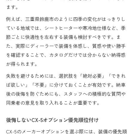
ます。
将来を見据えたCX-5オプション費用の抑え
方
例えば、三重県鈴鹿市のように四季の変化がはっきりし
維持費を見越したCX-5装備カスタマイズ法
ている地域では、シートヒーターや寒冷地仕様など、季
節ごとに快適性を左右する装備も検討すべきです。ま
グレード比較で見極める理想のCX-5
た、実際にディーラーで装備を体感し、質感や使い勝手
CX-5のグレード別装備比較と選び方のポイ
を確認することで、カタログだけでは分からない納得感
ント
が得られます。
理想のCX-5を叶えるグレードと装備の組み
失敗を避けるためには、選択肢を「絶対必要」「できれ
合わせ
ば欲しい」「不要」に分けておくことが有効です。納車
グレード差で変わるCX-5オプション対応状
後の後悔を防ぐためにも、スタッフへの積極的な質問や
況
同乗者の意見を取り入れることが重要です。
CX-5グレード選択と装備の最適バランス
標準装備と追加オプションの選び方解説
後悔しないCX-5オプション優先順位付け
あなたのカーライフに合うCX-5選び
CX-5のメーカーオプションを選ぶ際には、装備の優先順