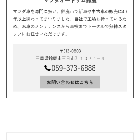
マツダオートザム鈴鹿
マツダ車を専門に扱い、鈴鹿市で新車や中古車の販売に40
年以上携わってまいりました。自社で工場も持っているた
め、お車のメンテナンスから車検までトータルで熟練スタ
ッフにお任せいただけます。
〒513-0803
三重県鈴鹿市三日市町１０７１−４
059-373-6888
お問い合わせはこちら