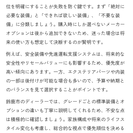
ライフスタイルに合うCX-5装備の選定法
位を明確にすることが失敗を防ぐ鍵です。まず「絶対に
使い方別に見るCX-5のおすすめ装備体系
必要な装備」と「できれば欲しい装備」、「不要な装
カーライフ充実のためのCX-5オプション活
備」に分類しましょう。購入時にしか選べないメーカー
用例
オプションは後から追加できないため、迷った場合は将
CX-5で快適な日常を実現する装備選び
来の使い方も想定して決断するのが賢明です。
将来設計に合わせたCX-5の装備選択術
例えば、安全装備や先進運転支援システムは、将来的な
安全性やリセールバリューにも影響するため、優先度が
高い傾向にあります。一方、エクステリアパーツや内装
の一部は後付けが可能な場合も多いので、予算や納期と
のバランスを見て選択することがポイントです。
鈴鹿市のディーラーでは、グレードごとの標準装備とオ
プションの違いも丁寧に説明してくれるため、不安な点
は積極的に確認しましょう。家族構成や将来のライフス
タイル変化も考慮し、総合的な視点で優先順位を決める