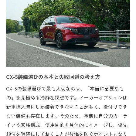
長く使うCX-5に必要な装備の選び方
後付け不可な装備に注意したいCX-5
CX-5で後付け不可な装備の見極めポイント
新車購入時にしか選べないCX-5の装備とは
後から追加できないCX-5装備のチェック方
法
CX-5後付け不可装備を後悔しないための工
夫
CX-5装備選びの基本と失敗回避の考え方
買った後に困らないCX-5装備選定のコツ
CX-5の装備選びで最も大切なのは、「本当に必要なも
維持費も考慮したCX-5オプション攻略
の」を見極める冷静な視点です。メーカーオプションは
CX-5オプション選びと維持費の正しい考え
新車購入時にしか装着できないことが多く、後付けでき
方
ない装備も存在します。そのため、事前に自分のカーラ
維持費に直結するCX-5装備の選び方
イフや家族構成、使用目的を具体的にイメージし、優先
順位を明確にしておくことが後悔を防ぐポイントとなり
CX-5の税金や維持費を踏まえた装備選定術