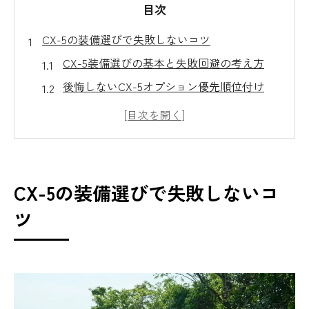
目次
CX-5の装備選びで失敗しないコツ
CX-5装備選びの基本と失敗回避の考え方
後悔しないCX-5オプション優先順位付け
メーカーオプションとディーラー装備の違
い
CX-5に必要な装備を見極めるポイント
ライフスタイル別CX-5装備選定法の実践
CX-5の装備選びで失敗しないコ
メーカーオプション選定の落とし穴とは
ツ
CX-5で見落としやすいメーカー装備の罠
後付け不可のCX-5装備を逃さない判断基準
メーカーオプション選びでよくある後悔例
CX-5オプション選定で避けたいミスと対策