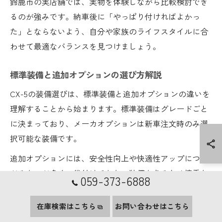
鈴鹿市の実店舗では、実物を体験しながら比較検討でき
るのが強みです。納車後に「やっぱり付ければよかっ
た」とならないよう、自分や家族のライフスタイルに合
わせて最適なバランスを見つけましょう。
標準装備と追加オプションの選び方解説
CX-5の装備選びは、標準装備と追加オプションの違いを
理解することから始まります。標準装備はグレードごと
に決まっており、メーカオプションは新車注文時のみ選
択可能な装備です。
追加オプションには、安全性向上や快適性アップにつな
がるものが多く、後付けできない装備もあるため慎重な
059-373-6888
選択が求められます。例えば、サンルーフや先進安全装
備などは後から付けられないため、購入時によく検討し
在庫検索はこちら
お問い合わせはこちら
ましょう。